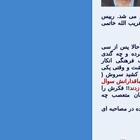
م می شد. ریيس
ريب الله خاتمی
حالا پس از سی
رده و چه گندی
ب فرهنگی انكار
اشت و وقتی يكی
ش كشيد سروش (
اقدارانش سوال
دند
!! فكرش را
انان متعصب چه
ده در مصاحبه ای