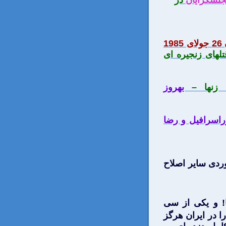
جنسگرایان
در
1
تلهای زنجيره ای
زنها –
بهروز
راسرافيل و رضا
جوردی ساير اصلاح
ا! و يكی از سی
را در ايران هرگز