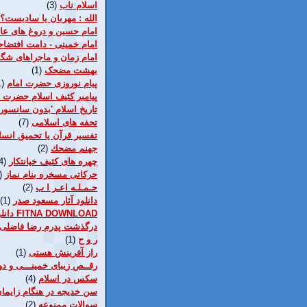
اسلام ناب
(3)
الله : مهربان يا ساديست؟
امام حسین و دروغ های عا
امام خمینی - دامت افتضاح
امام زمان و ماجراهای ش
بهشت مضحک
(1)
پيام نوروزی حضرت امام
1)
پیامبر کثیف اسلام حضرت 
تاريخ اسلام 'بدون سانسور'
تحفه های اسلامی
(7)
تفسیر قرآن یا تحمیق انس
جهنم مضحك
(2)
چهره های کثیف خیانتکار
4)
حرکاتی مسخره بنام نماز
)
حـمـلـه اعـر ا ب
(2)
دانلود آثار مسعود صدر
(1)
دانلود فيلم فتنه FITNA DOWNLOAD
درگذشت پدرم رضا فاضلی
ر و ح
(1)
راز آفرينش هستی
(1)
رقــص زيبای خمينـــی و د
سکس در اسلام
(4)
سن خديجه در هنگام زايما
سوالات ممنوعه
(2)