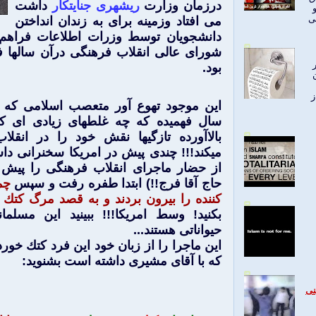
درزمان وزارت
ریشهری جنايتكار
داشت
می افتاد وزمینه برای به زندان انداختن
ی
دانشجویان توسط وزرات اطلاعات فراه
شورای عالی انقلاب فرهنگی درآن سالها ف
بود.
ز
اين موجود تهوع آور متعصب اسلامی كه 
سال فهميده كه چه غلطهای زيادی ای ك
بالاآورده تازگيها نقش خود را در انقلا
ميكند!!! چندی پيش در امريكا سخنرانی د
از حضار ماجرای انقلاب فرهنگی را پي
حاج آقا فرج!!) ابتدا طفره رفت و سپس
چم
كننده را بيرون بردند و به قصد مرگ كتك ز
بكنيد! وسط امريكا!!! ببينيد اين مسلم
حيواناتی هستند...
اين ماجرا را از زبان خود اين فرد كتك خور
كه با آقای مشيری داشته است بشنويد:
نی