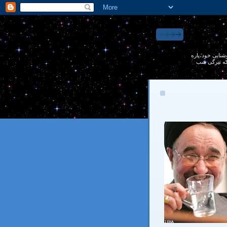
 روشنايی خود،پاره
 كه تيرگی شب