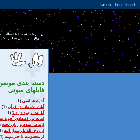
در اين شب ت
ای از اين سياهی هراس انگيز ر
دسته بندی موضو
فایلهای صوتی
آخوندشناسی
(1)
آيات احمقانه در قرآن
(1)
آیا خدا وجود دارد ؟
(1)
اثبات بی اعتقادی آخوند به
ارتباط اسلام و زنان لخت
)
از روح الله تا رسول الله
1)
از معصومـه تا جـرثـومه
(1)