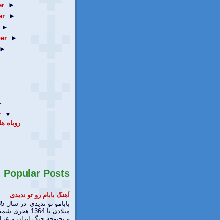
er
►
er
►
►
er
►
►
►
y
▼
روباه ه
Popular Posts
آهنگ بابام رو تو ندیدی
بابامو تو
میلادی یا 1364 هجری
و بحبوحه جنگ ایران و عرا