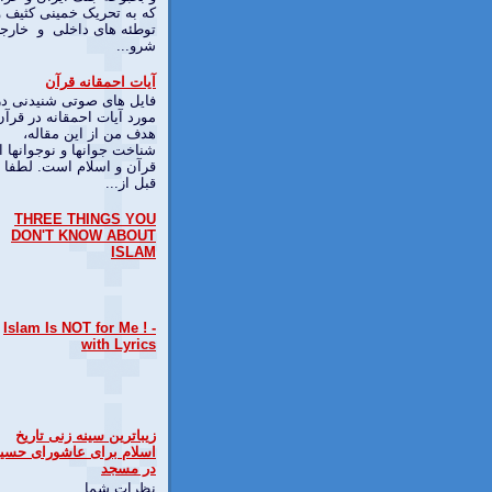
که به تحریک خمینی کثیف و
توطئه های داخلی و خارج
شرو...
آیات احمقانه قرآن
فایل های صوتی شنیدنی در
مورد آیات احمقانه در قرآن
هدف من از این مقاله،
شناخت جوانها و نوجوانها ا
قرآن و اسلام است. لطفا
قبل از...
THREE THINGS YOU
DON'T KNOW ABOUT
ISLAM
Islam Is NOT for Me ! -
with Lyrics
زیباترین سینه زنی تاریخ
اسلام برای عاشورای حسی
در مسجد
نظرات شما