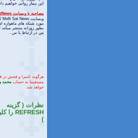
اين بيمار روانی خواهيم داش
مصاحبه با وبسایت MelliSatNews
وبسا
مورد شبکه های ماهواره ای
بطور روزانه منتشر میکند ا
من در ارتباط با س...
هرگونه ناسزا و فحش در 
مستقیما به حساب
محمد و
خواهد شد
نظرات ( گزینه
REFRESH را
)