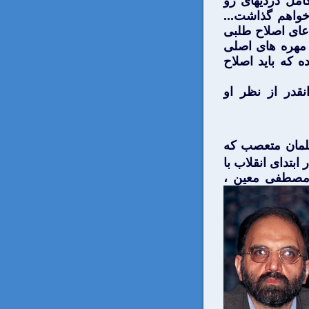
مل دزديهای رو
خواهم گذاشت...
دعای اصلاح طلبی
ز مهره های اصلی
ه كه بايد اصلاح
قدر از نظر او
لمان متعصب كه
ابتدای انقلاب با
ه مصطفی معین ،