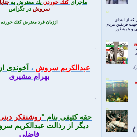
ماجرای
كتك خوردن
يك معترض به
جناي
سروش
در تگزاس
 که از ابتدای
اززبان فرد معترض كتك خورده
 جهت فریفتن مردم
ی و همینطور
د
.
د
عبدالکریم سروش
،
آخوندی از
)،
بهرام مشیری
اه
.
حقه كثيفی بنام "
روشنفكر دينی!
ديگر از رذالت عبدالكريم سر
و
با
فاضلی