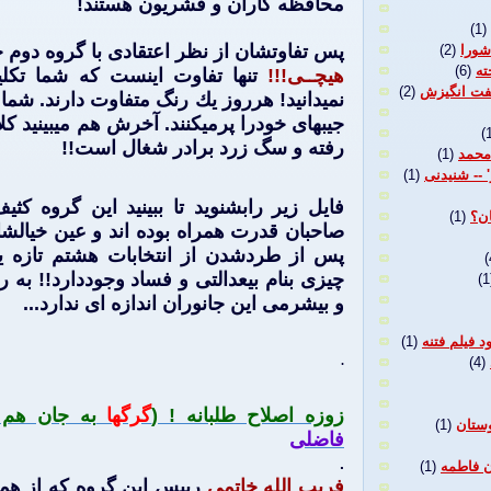
محافظه كاران و قشريون هستند!
(1)
پس تفاوتشان از نظر اعتقادی با گروه دوم
شورا
(2)
ته
(6)
هيچــی!!!
تنها تفاوت اينست كه شما تكليف
گفت انگیزش
(2)
نميدانيد! هرروز يك رنگ متفاوت دارند. شما 
جيبهای خودرا پرميكنند. آخرش هم ميبينيد ك
(
رفته و سگ زرد برادر شغال است!!
محمد
(1)
 -- شنیدنی
(1)
فايل زير رابشنويد تا ببينيد اين گروه كث
ان؟
(1)
صاحبان قدرت همراه بوده اند و عين خيالشان
پس از طردشدن از انتخابات هشتم تازه يا
(
چيزی بنام بيعدالتی و فساد وجوددارد!! به
(1
و بيشرمی اين جانوران اندازه ای ندارد...
(1)
.
(4)
زوزه اصلاح طلبانه ! (
گرگها
به جان هم م
وستان
(1)
فاضلی
.
ن فاطمه
(1)
فريب الله خاتمی
رييس اين گروه كه از همه