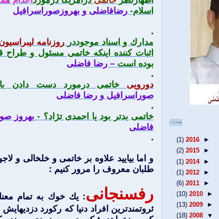
اظهارنظر
خاتمی
درامریکا درمورد
اعدام هم
اسلام-
رضافاضلی و بهروزصوراسرافیل
.
مدارك و اسناد موجوددر
روزنامه ليبراسيون 26 جولای 985
اثبات كننده اينكه خاتمی مسئول و طراح ق
بوده است
– رضا فاضلی
.
دورويی
خاتمی درمورد دست دادن با 
صوراسرافيل و رضا فاضلی
.
خاتمی‌ بدتر بود يا احمدی تژاد؟ -
بهروز صو
فاضلی
.
(1)
2016
►
(2)
2015
►
و اما بياييد علاوه بر خاتمی و خلخالی و لا
(1)
2014
►
طلبان معروف را مرور كنيم :
(1)
2012
►
(6)
2011
►
رفسنجانی
(10)
2010
►
: يك خوك به تمام معن
(13)
2009
►
ثروتمندترين افراد دنيا كه ركورد دزديهايش 
(18)
2008
▼