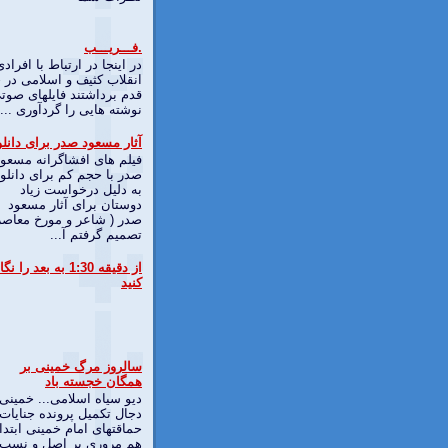
.فـــریـــب
در اینجا در ارتباط با افرادی
انقلاب کثیف و اسلامی در
قدم برداشتند فایلهای صوت
نوشته هایی را گردآوری ...
آثار مسعود صدر برای دانلو
فیلم های افشاگرانه مسعود
صدر با حجم کم برای دانلو
به دلیل درخواست زیاد
دوستان برای آثار مسعود
صدر ( شاعر و مورخ معاصر
تصمیم گرفتم آ...
از دقیقه 1:30 به بعد را نگ
کنید
سالروز مرگ خمینی بر
همگان خجسته باد
دیو سیاه اسلامی... خمینی
دجال تكميل پرونده جنايات 
حماقتهای امام خمينی ابتدا 
هم مروری بر اصل و نسب