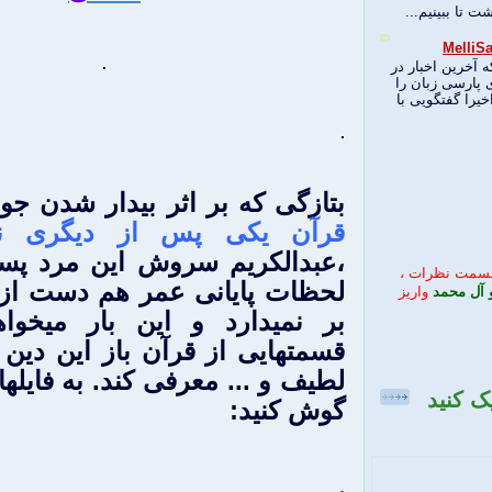
ت تا ببينيم...
.
یت Melli Sat News که آخرین اخبار در
 پارسی زبان را
خیرا گفتگویی با
.
بتازگی كه بر اثر بيدار شدن جوا
قرآن يكی پس از ديگری نم
،عبدالكريم سروش اين مرد پست
قسمت نظرات ،
لحظات پايانی عمر هم دست از 
 آل محمد
واریز
بر نميدارد و اين بار ميخوا
قسمتهايی از قرآن باز اين دين 
لطيف و ... معرفی كند. به فايله
 کلیک کنید
گوش كنيد:
.