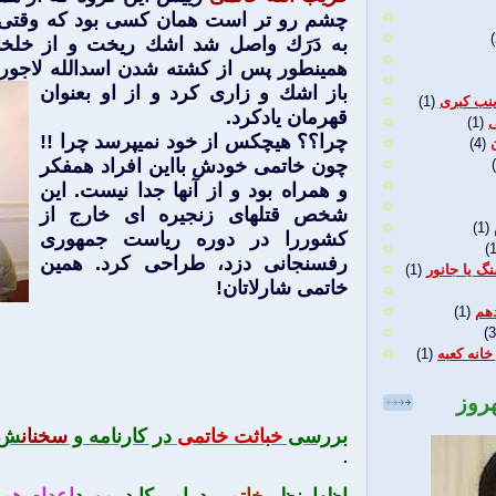
چشم رو تر است همان كسی بود كه وقتی خ
(
به دَرَك واصل شد اشك ريخت و از خلخال
همينطور پس از كشته شدن اسدالله لاجوردی
باز اشك و زاری كرد و از او
بعنوان
نب کبری
(1)
قهرمان يادكرد.
ی
(1)
چرا؟؟ هيچكس از خود نميپرسد چرا !!
(4)
چون خاتمی خودش بااين افراد همفكر
و همراه بود و از آنها جدا نيست. اين
شخص قتلهای زنجيره ای خارج از
(1)
كشوررا در دوره رياست جمهوری
(1
رفسنجانی دزد، طراحی كرد. همين
گ یا جانور
(1)
خاتمی شارلاتان!
هم
(1)
(3
خانه کعبه
(1)
هروز
بررسی
خباثت خاتمی
در كارنامه و
سخنان
ش 
.