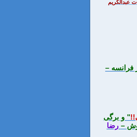
ات عبدالكريم
 فرانسه –
!
" و برگی
وش –
رضا