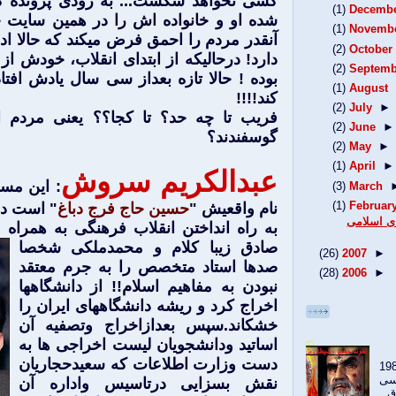
كسی نخواهد شكست... به زودی پرونده كا
(1)
Decemb
شده او و خانواده اش را در همين سايت 
(1)
Novemb
آنقدر مردم را احمق فرض ميكند كه حالا ا
(2)
October
دارد! درحاليكه از ابتدای انقلاب، خودش ا
(2)
Septemb
بوده ! حالا تازه بعداز سی سال يادش افتاد
(1)
August
كند!!!!
(2)
July
►
فريب تا چه حد؟ تا كجا؟؟ يعنی مردم ان
(2)
June
►
گوسفندند؟
(2)
May
►
(1)
April
►
عبدالكريم سروش
: اين مس
(3)
March
(1)
Februar
نام واقعيش "
حسين حاج فرج دباغ
" است در 
ای اسلامی
به راه انداختن انقلاب فرهنگی به همرا
صادق زیبا کلام و محمدملکی
شخصا
(26)
2007
►
صدها استاد متخصص را به جرم معتقد
(28)
2006
►
نبودن به مفاهيم اسلام!! از دانشگاهها
اخراج كرد و ريشه دانشگاههای ايران را
خشكاند.سپس بعدازاخراج وتصفیه آن
اساتید ودانشجویان لیست اخراجی ها به
دست وزارت اطلاعات که سعیدحجاریان
 ندیدی در سال 1985
 شمسی
نقش بسزایی درتاسیس واداره آن
ق