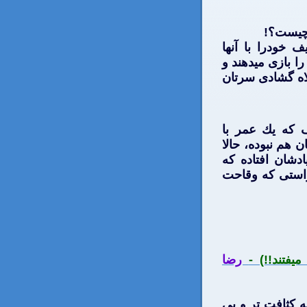
 چيست؟!
 خودرا با آنها
را بازی ميدهند و
لاه گشادی سرتان
يف كه يك عمر با
 هم نبوده، حالا
دشان افتاده كه
 راستی كه وقاحت
يفتند!!) -
رضا
 كثافت تر و بی