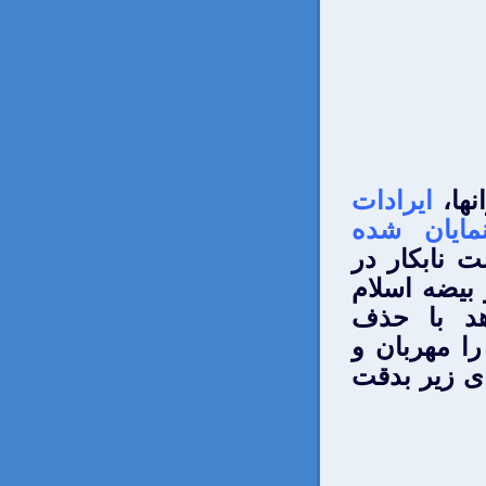
نها،
ايرادات
ايان شده
 نابكار در
بيضه اسلام
هد با حذف
را مهربان و
ای زير بدقت