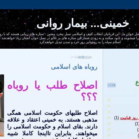
خمینی... بیمار روانی
يره 1400 ساله ، نسل جوان ما - اين قربانيان انقلاب كثيف و اسلامی نسل بيخرد پيشين - ستاره های زيبايی هستند كه با
ا ميشويند و نابود ميكنند و به زودی شمار اين ستاره های پر تلالو در نسل جوان آنچنان زياد خواهدشد
اسلام سياه را به روشنايی روز خرد و تمدن تبديل خواهندكرد
MONDAY
روباه های اسلامی
ع
اصلاح طلب يا روباه
؟؟؟
اصلاح طلبهای حكومت اسلامی همگی
 روز قيامت
(1)
مذهبی هستند. به خمينی اعتقاد و علاقه
(1
دارند. بقای اسلام و حكومت اسلامی را
(
ميخواهند. بنابراين تااينجا كاملا شبيه