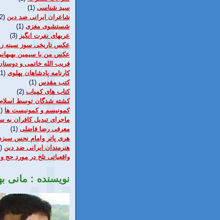
سيد شناسی
(1)
شاعران ایرانی ضد دین
2)
شستشوی مغزی
(1)
عربهای نفرت انگيز
(3)
عکس تاریخی سوز سینه زی
عکس من با سیمین بهبهان
فریب الله خاتمی و دوستان
كارنامه پادشاهان پهلوی
(1)
كتب مقدس
(1)
کتاب های كمياب
(2)
کشته شدگان توسط اسلام
کمونیسم و کمونیست ها
)
ماجرای تبدیل کافران به سن
معرفی رضا فاضلی
(1)
هری پاتر وامام نحس سيزد
هنرمندان ایرانی ضد دین
)
واقعياتی تلخ در مورد حج و 
نویسنده : مانی ب