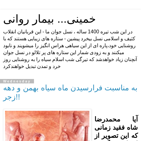
خمینی... بیمار روانی
در اين شب تيره 1400 ساله ، نسل جوان ما - اين قربانيان انقلاب
كثيف و اسلامی نسل بيخرد پيشين - ستاره های زيبايی هستند كه با
روشنايی خود،پاره ای از اين سياهی هراس انگيز را ميشويند و نابود
ميكنند و به زودی شمار اين ستاره های پر تلالو در نسل جوان
آنچنان زياد خواهدشد كه تيرگی شب اسلام سياه را به روشنايی روز
خرد و تمدن تبديل خواهندكرد
Wednesday
به مناسبت فرارسیدن ماه سیاه بهمن و دهه
زجر!!
آیا محمدرضا
شاه فقید زمانی
که این تصویر از