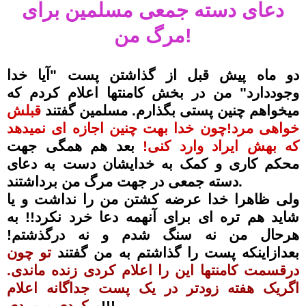
دعای دسته جمعی مسلمین برای
مرگ من!
دو ماه پیش قبل از گذاشتن پست "آیا خدا
وجوددارد" من در بخش کامنتها اعلام کردم که
میخواهم چنین پستی بگذارم. مسلمین گفتند
قبلش
خواهی مرد!چون خدا بهت چنین اجازه ای نمیدهد
که بهش ایراد وارد کنی!
بعد هم همگی جهت
محکم کاری و کمک به خدایشان دست به دعای
دسته جمعی در جهت مرگ من برداشتند.
ولی ظاهرا خدا عرضه کشتن من را نداشت و یا
شاید هم تره ای برای آنهمه دعا خرد نکرد!! به
هرحال من نه سنگ شدم و نه درگذشتم!
بعدازاینکه پست را گذاشتم به من گفتند
تو چون
درقسمت کامنتها این را اعلام کردی زنده ماندی.
اگریک هفته زودتر در یک پست جداگانه اعلام
!!!
میکردی میمردی