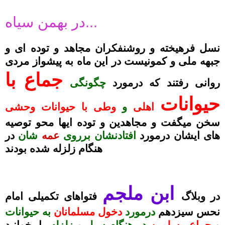
.
در بهمن سیاه...
نسل فرهیخته و روشنفکران مجاهد و توده ای و
جبهه ملی و کمونیست در این ماه به پیشواز مردی
جماع با
روانی رفتند که درمورد
چگونگی
حیوانات
اهلی
و
وطی با حیوانات وحشی
سخن میگفت و مجاهدین و توده ایها محو توصیه
های ایشان درمورد
افتادنشان برروی
عمه
شان
در
هنگام زلزله شده بودند
.
.
ابن ملجم
در وبلاگ
فتواهای تکمیلی امام
نحس سیزدهم
درمورد
دخول مسلمانان
به حیوانات
و
جماع مسلمین
در هنگام سیل و زلزله
را بخوانید