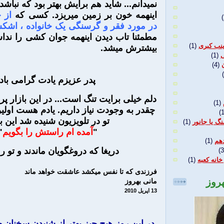
نمیدانم... شاید هم برایش بهتر بود که نباشد و
اینهمه خون بر زمین میریزد. کسی که
از 
(
در مورد فقر و گرسنگی یک خانواده ، اش
مطمئنا تاب دیدن اینهمه جوان کشی را ند
نب کبری
(1)
بیشترش میشد.
ی
(1)
(4)
پدر عزیزم یادت گرامی باد
دلم خیلی برایت تنگ است... در این بازار پر
(1)
چقدر به وجودت نیاز داریم. یادم هست اولی
(1
تو در تلویزیون شنیده شد این بو
گ یا جانور
(1)
"
آمده ام راستش را بگویم
"
هم
(1)
دریغا که دروغگویان ماندند و تو رف
(3
خانه کعبه
(1)
فرزندی که تا نفس میکشد عاشقت خواهد ماند
هروز
مانی بهروز
13 اپریل 2010
در این روز هیچ چیز بهتر از شنیدن سخنان 