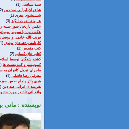
سيد شناسی
(1)
شاعران ایرانی ضد دین
2)
شستشوی مغزی
(1)
عربهای نفرت انگيز
(3)
عکس تاریخی سوز سینه زی
عکس من با سیمین بهبهان
فریب الله خاتمی و دوستان
كارنامه پادشاهان پهلوی
(1)
كتب مقدس
(1)
کتاب های كمياب
(2)
کشته شدگان توسط اسلام
کمونیسم و کمونیست ها
)
ماجرای تبدیل کافران به سن
معرفی رضا فاضلی
(1)
هری پاتر وامام نحس سيزد
هنرمندان ایرانی ضد دین
)
واقعياتی تلخ در مورد حج و 
نویسنده : مانی ب