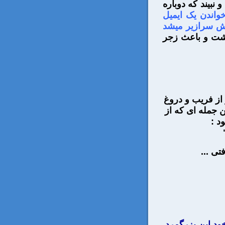
 نبیند که دوباره
خواندن یک ایمیل
کش سرازیر میشد
اشت و باعث زجر
 از فریب و دروغ
ن جمله ای که از
د :
تی ...
خود این بزرگمرد