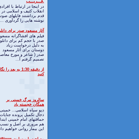
.فـــریـــب
در اینجا در ارتباط با افرادی
انقلاب کثیف و اسلامی در
قدم برداشتند فایلهای صوت
نوشته هایی را گردآوری ...
آثار مسعود صدر برای دانلو
فیلم های افشاگرانه مسعود
صدر با حجم کم برای دانلو
به دلیل درخواست زیاد
دوستان برای آثار مسعود
صدر ( شاعر و مورخ معاصر
تصمیم گرفتم آ...
از دقیقه 1:30 به بعد را نگ
کنید
سالروز مرگ خمینی بر
همگان خجسته باد
دیو سیاه اسلامی... خمینی
دجال تكميل پرونده جنايات 
حماقتهای امام خمينی ابتدا 
هم مروری بر اصل و نسب
اين بيمار روانی خواهيم داش
مصاحبه با وبسایت MelliSatNews