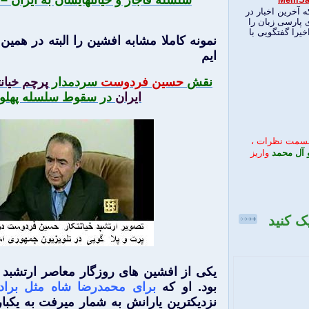
سلسله قاجار و خیانتهایشان به ایران
–
یت Melli Sat News که آخرین اخبار در
 پارسی زبان را
خیرا گفتگویی با
نمونه کاملا مشابه افشین را البته در همین
ایم
نقش
حسین فردوست
سردمدار
پرچم خیان
ایران
در سقوط سلسله پهلو
قسمت نظرات ،
 آل محمد
واریز
 کلیک کنید
یکی از افشین های روزگار معاصر ارتشب
بود. او که
برای محمدرضا شاه مثل برادر
نزدیکترین یارانش به شمار میرفت به یکبا