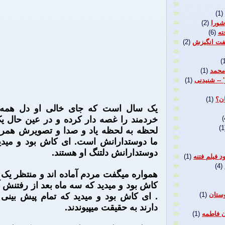
(1)
شورا
(2)
ته
(6)
گفت انگیزش
(2)
(
محمد
(1)
 -- شنیدنی
(1)
ان؟
(1)
یک سال است که جای خالی او دل همه ایر
خردمند را غصه دار کرده و در عین حال 
(
(1
لحظه به لحظه یاد و صدا و تصویرش همراه
ما دوستدارانش است. ای کاش بود و میدی
دوستدارانش دلتنگ او هستند.
(1)
(4)
همواره میگفت مردم آماده اند و منتظر یک
کاش بود و میدید که سه ماه بعد از رفتنش
. ای کاش بود و میدید که تمام پیش بین
وستان
(1)
دارند به حقیقت میپیوندند.
ن فاطمه
(1)