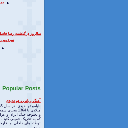
er
►
سالروز درگذشت رضا فاضلی
سرزمین خ
►
Popular Posts
آهنگ بابام رو تو ندیدی
بابامو تو
میلادی یا 1364 هجری
و بحبوحه جنگ ایران و عرا
که به تحریک خمینی کثیف و
توطئه های داخلی و خارج
شرو...