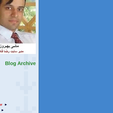
Blog Archive
er
►
►