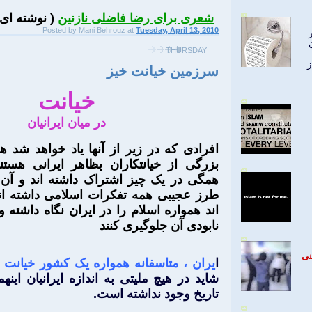
شعری برای رضا فاضلی نازنین
( نوشته ای 
Posted by
Mani Behrouz
at
Tuesday, April 13, 2010
THURSDAY
ز
سرزمین خیانت خیز
خیانت
در میان ایرانیان
افرادی که در زیر از آنها یاد خواهد شد
بزرگی از خیانتکاران بظاهر ایرانی هستن
همگی در یک چیز اشتراک داشته اند و آن
طرز عجیبی همه تفکرات اسلامی داشته ان
اند همواره اسلام را در ایران نگاه داشته 
نابودی آن جلوگیری کنند
نی
ا
یران ، متاسفانه همواره یک کشور خیانت 
شاید در هیچ ملیتی به اندازه ایرانیان این
تاریخ وجود نداشته است.