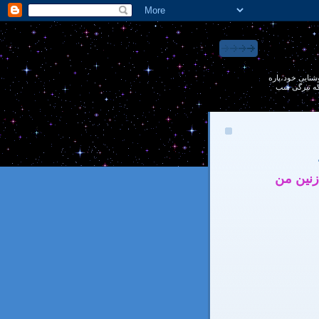
 روشنايی خود،پاره
 كه تيرگی شب
زنین من