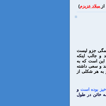
از
میلاد عزیزم
)
 همگی جزو لیست
د و جالب اینکه
 این است که به
د و سعی داشته
و به هر شکلی از
خیز بوده است
و
همه خائن در طول