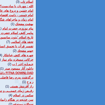
اسلام ناب
(3)
الله : مهربان يا ساديست؟
امام حسین و دروغ های عا
امام خمینی - دامت افتضاح
امام زمان و ماجراهای ش
بهشت مضحک
(1)
پيام نوروزی حضرت امام
1)
پیامبر کثیف اسلام حضرت 
تاريخ اسلام 'بدون سانسور'
تحفه های اسلامی
(7)
تفسیر قرآن یا تحمیق انس
جهنم مضحك
(2)
چهره های کثیف خیانتکار
4)
حرکاتی مسخره بنام نماز
)
حـمـلـه اعـر ا ب
(2)
دانلود آثار مسعود صدر
(1)
دانلود فيلم فتنه FITNA DOWNLOAD
درگذشت پدرم رضا فاضلی
ر و ح
(1)
راز آفرينش هستی
(1)
رقــص زيبای خمينـــی و د
سکس در اسلام
(4)
سن خديجه در هنگام زايما
سوالات ممنوعه
(2)