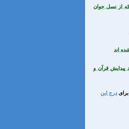
ه از نسل جوان
ده اند
 پیدایش قرآن و
رای
درج این