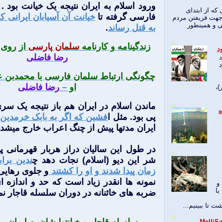
ورود اسلام به ایران نتیجه یک خیانت بود .
 که از ابتدای
فارسی گرفته تا
خیانت آن آسیابان ایرانی ک
 جهت فریفتن مردم
ی و همینطور
به قتل رساند
.
زندگینامه و کارنامه
سلمان پارسی
از روی 
د
رضا فاضلی
د
چگونگی ارتباط سلمان فارسی با محمدبن عبد
او
–
رضا فاضلی
)،
ماندن اسلام در ایران هم باز نتیجه یک سری
اه
پی بود. مثل ا
فشین که اگر به بابک خرمدین 
ایران مدتها پیش از چنگ اعراب خارج میشد.
در طول این سالیان دراز هربار قهرمانی پید
شر این دیو (اسلام) نجات دهد چ
ندین برا
زمان پیدا شدند و او را کشتند
و جلوی رهایی 
نمونه ها انقدر زیاد است که حد و اندازه ای
و
با
ضربه های خائنانه در دوران سلسله قاجار نم
ت تا ببينيم...