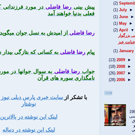
(2)
Septemb
پیش بینی
رضا فاضلی
در مورد فرزندانی ک
(1)
July
►
فعلی بدنیا خواهند آمد
(1)
June
►
(1)
May
►
(2)
April
▼
رضا فاضلی
از امیدش به نسل جوان میگوید
 بزرگوار
یانت خیز
(1)
January
پیام
رضا فاضلی
به کسانی که بتازگی بیدار ش
(13)
2009
►
(18)
2008
►
جواب
رضا فاضلی
به سوال جوانها در مورد
(26)
2007
►
نامگذاری سوره های قرآن
(28)
2006
►
با تشکر از
سایت خبری پارس دیلی نیوز
ب
نوشتار
 ندیدی در سال 1985
لینک این نوشته در بالاترین
 شمسی
ق
لینک این نوشته در دنباله
ی