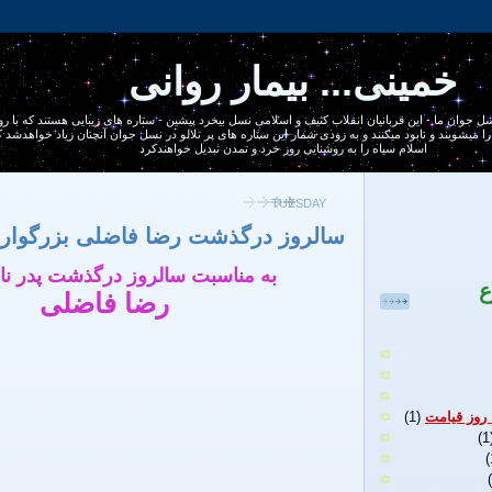
خمینی... بیمار روانی
يره 1400 ساله ، نسل جوان ما - اين قربانيان انقلاب كثيف و اسلامی نسل بيخرد پيشين - ستاره های زيبايی هستند كه با
ا ميشويند و نابود ميكنند و به زودی شمار اين ستاره های پر تلالو در نسل جوان آنچنان زياد خواهدشد
اسلام سياه را به روشنايی روز خرد و تمدن تبديل خواهندكرد
TUESDAY
سالروز درگذشت رضا فاضلی بزرگوار
به مناسبت سالروز درگذشت پدر نا
ع
رضا فاضلی
 روز قيامت
(1)
(1
(