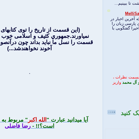
ت تا ببينيم...
یت Melli Sat News که آخرین اخبار در
 پارسی زبان را
خیرا گفتگویی با
(اين قسمت از تاريخ را توی كتابهای
نمياورند.جمهوري كثيف و اسلامی خوب مي
قسمت را نسل ما نبايد بداند چون درآنصور
آخوند نخواهندشد...)
.
قسمت نظرات ،
 آل محمد
واریز
 کلیک کنید
آيا ميدانيد عبارت "
الله اكبر
" مربوط به ق
است؟!! -
رضا فاضلی