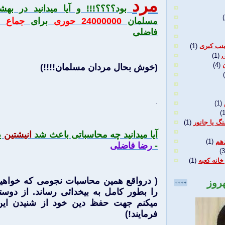
مرد
بود؟؟؟؟!!! و آيا ميدانيد در به
(
مسلمان
24000000 حوری
برای
جماع
وج
فاضلی
نب کبری
(1)
ی
(1)
(4)
(خوش بحال مردان مسلمان!!!!)
.
(1)
(1
گ یا جانور
(1)
آيا ميدانيد چه محاسباتی باعث شد
انيشتين
ي
هم
(1)
-
رضا فاضلی
(3
خانه کعبه
(1)
( درواقع همين محاسبات نجومی كه خواهيد 
هروز
را بطور كامل به بيخدائی رساند. از دوست
ميكنم جهت حفظ دين خود از شنيدن اين
فرمايند!)