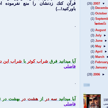
قرآن كتك زدنشان را منع نفرموده اس
(26)
2007
▼
باوركنيد!...)
(3)
Decemb
(1)
October
(1)
Septemb
دانستنيها
.
(1)
August
(3)
July
►
(2)
June
►
(4)
May
►
(1)
April
►
(4)
March
آيا ميدانيد فرق
شراب كوثر
با
شراب اين دني
(2)
Februar
فاضلی
(4)
January
(28)
2006
►
.
آيا ميدانيد
سه در
از
هشت در
بهشت در ق
 ندیدی در سال 1985
فاضلی
 شمسی
ق