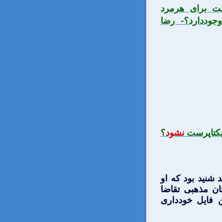
شت برای هرمرد
وددارد؟- رضا
كتاپرست
نشود
؟
شنيد بود كه او
ان مذهبی تقاضا
 فايل خودداری