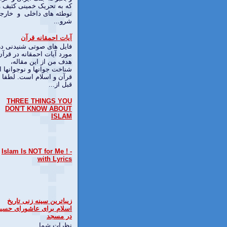
که به تحریک خمینی کثیف و
توطئه های داخلی و خارج
شرو...
آیات احمقانه قرآن
فایل های صوتی شنیدنی در
مورد آیات احمقانه در قرآن
هدف من از این مقاله،
شناخت جوانها و نوجوانها ا
قرآن و اسلام است. لطفا
قبل از...
THREE THINGS YOU
DON'T KNOW ABOUT
ISLAM
Islam Is NOT for Me ! -
with Lyrics
زیباترین سینه زنی تاریخ
اسلام برای عاشورای حسی
در مسجد
نظرات شما