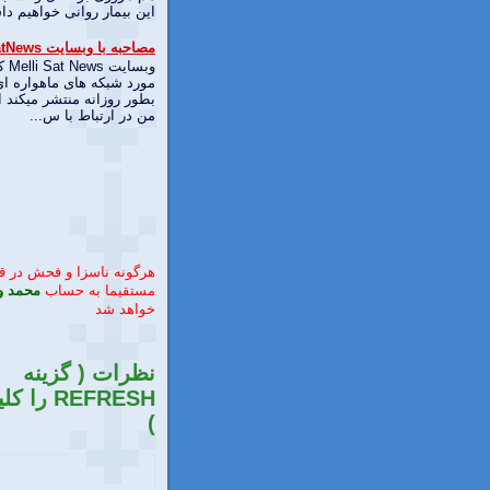
اين بيمار روانی خواهيم داش
مصاحبه با وبسایت MelliSatNews
وبسا
مورد شبکه های ماهواره ای
بطور روزانه منتشر میکند ا
من در ارتباط با س...
هرگونه ناسزا و فحش در 
مستقیما به حساب
محمد و
خواهد شد
نظرات ( گزینه
REFRESH را
)