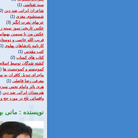
سيد شناسی
(1)
شاعران ایرانی ضد دین
2)
شستشوی مغزی
(1)
عربهای نفرت انگيز
(3)
عکس تاریخی سوز سینه زی
عکس من با سیمین بهبهان
فریب الله خاتمی و دوستان
كارنامه پادشاهان پهلوی
(1)
كتب مقدس
(1)
کتاب های كمياب
(2)
کشته شدگان توسط اسلام
کمونیسم و کمونیست ها
)
ماجرای تبدیل کافران به سن
معرفی رضا فاضلی
(1)
هری پاتر وامام نحس سيزد
هنرمندان ایرانی ضد دین
)
واقعياتی تلخ در مورد حج و 
نویسنده : مانی ب