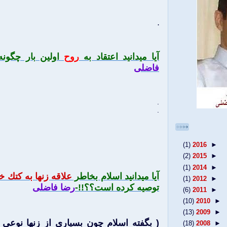
.
آيا ميدانيد اعتقاد به
روح
اولين بار چگونه
فاضلی
.
.
(1)
2016
►
(2)
2015
►
(1)
2014
►
آيا ميدانيد اسلام بخاطر
علاقه زنها به كتك خ
(1)
2012
►
توصيه كرده است؟؟!!-
رضا فاضلی
(6)
2011
►
(10)
2010
►
(13)
2009
►
( بگفته اسلام چون بسياری از زنها نوعی 
(18)
2008
►