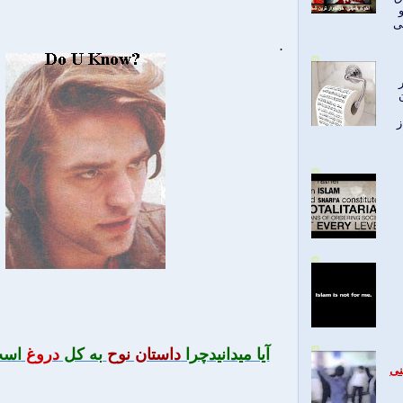
ی
.
ز
آيا ميدانيدچرا
داستان نوح
به كل
دروغ
است
نی