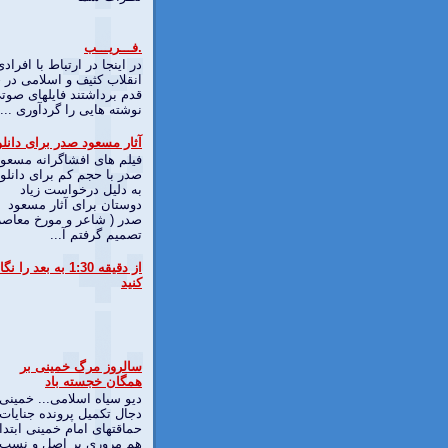
.فـــریـــب
در اینجا در ارتباط با افرادی
انقلاب کثیف و اسلامی در
قدم برداشتند فایلهای صوت
نوشته هایی را گردآوری ...
آثار مسعود صدر برای دانلو
فیلم های افشاگرانه مسعود
صدر با حجم کم برای دانلو
به دلیل درخواست زیاد
دوستان برای آثار مسعود
صدر ( شاعر و مورخ معاصر
تصمیم گرفتم آ...
از دقیقه 1:30 به بعد را نگ
کنید
سالروز مرگ خمینی بر
همگان خجسته باد
دیو سیاه اسلامی... خمینی
دجال تكميل پرونده جنايات 
حماقتهای امام خمينی ابتدا 
هم مروری بر اصل و نسب