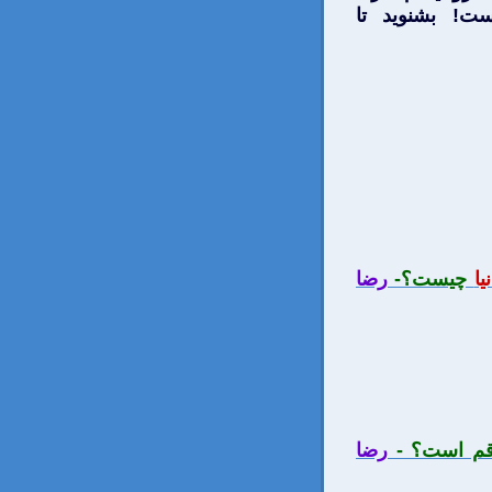
ت! بشنويد تا
ا
چيست؟-
رضا
م است؟ -
رضا