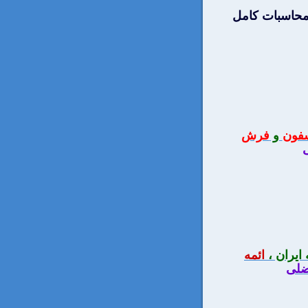
 محاسبات كامل
فون
و
فرش
ايران ،
ائمه
ضلی