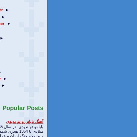
er
►
►
er
▼
►
►
y
►
►
Popular Posts
آهنگ بابام رو تو ندیدی
بابامو تو
میلادی یا 1364 هجری
و بحبوحه جنگ ایران و عرا