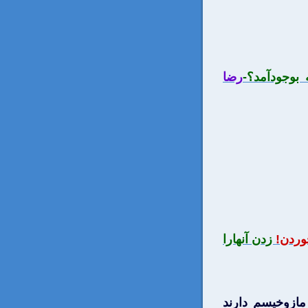
 بوجودآمد؟-
رضا
وردن!
زدن آنهارا
مازوخيسم دارند