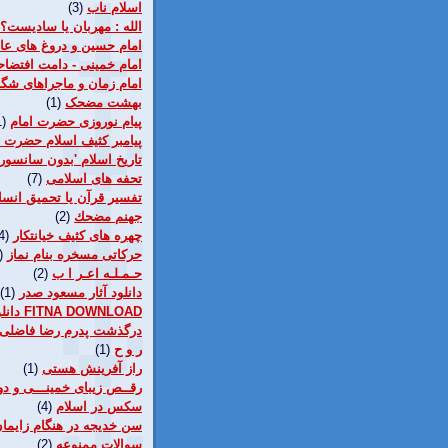
اسلام ناب
(3)
الله : مهربان يا ساديست؟
امام حسین و دروغ های عا
امام خمینی - دامت افتضاح
امام زمان و ماجراهای ش
بهشت مضحک
(1)
پيام نوروزی حضرت امام
1)
پیامبر کثیف اسلام حضرت 
تاريخ اسلام 'بدون سانسور'
تحفه های اسلامی
(7)
تفسیر قرآن یا تحمیق انس
جهنم مضحك
(2)
چهره های کثیف خیانتکار
4)
حرکاتی مسخره بنام نماز
)
حـمـلـه اعـر ا ب
(2)
دانلود آثار مسعود صدر
(1)
دانلود فيلم فتنه FITNA DOWNLOAD
درگذشت پدرم رضا فاضلی
ر و ح
(1)
راز آفرينش هستی
(1)
رقــص زيبای خمينـــی و د
سکس در اسلام
(4)
سن خديجه در هنگام زايما
سوالات ممنوعه
(2)