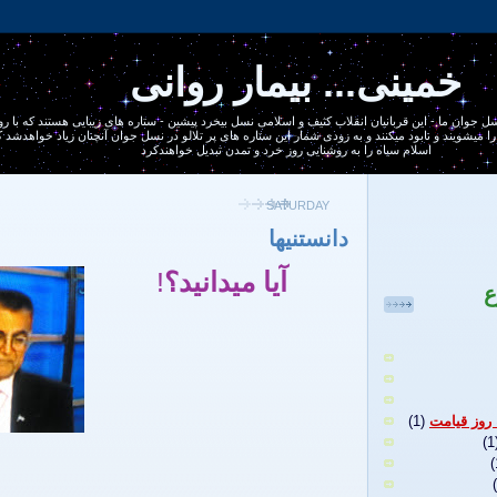
خمینی... بیمار روانی
يره 1400 ساله ، نسل جوان ما - اين قربانيان انقلاب كثيف و اسلامی نسل بيخرد پيشين - ستاره های زيبايی هستند كه با
ا ميشويند و نابود ميكنند و به زودی شمار اين ستاره های پر تلالو در نسل جوان آنچنان زياد خواهدشد
اسلام سياه را به روشنايی روز خرد و تمدن تبديل خواهندكرد
SATURDAY
دانستنيها
آيا ميدانيد؟
!
ع
 روز قيامت
(1)
(1
(