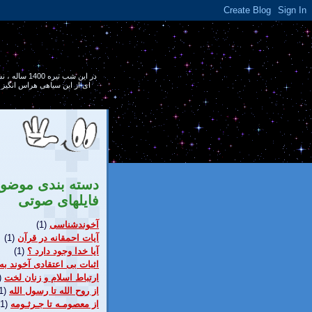
در اين شب ت
ای از اين سياهی هراس انگيز ر
دسته بندی موضو
فایلهای صوتی
آخوندشناسی
(1)
آيات احمقانه در قرآن
(1)
آیا خدا وجود دارد ؟
(1)
اثبات بی اعتقادی آخوند به
ارتباط اسلام و زنان لخت
)
از روح الله تا رسول الله
1)
از معصومـه تا جـرثـومه
(1)