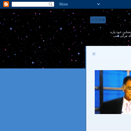
 روشنايی خود،پاره
 كه تيرگی شب