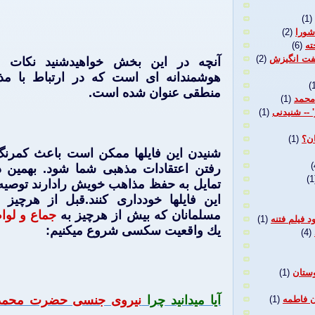
(1)
شورا
(2)
ته
(6)
گفت انگیزش
(2)
آنچه در اين بخش خواهيدشنيد نكات 
هوشمندانه ای است كه در ارتباط با مذ
(
منطقی عنوان شده است.
محمد
(1)
 -- شنیدنی
(1)
ان؟
(1)
شنيدن اين فايلها ممكن است باعث كمرنگ
(
رفتن اعتقادات مذهبی شما شود. بهمين دل
(1
تمايل به حفظ مذاهب خويش رادارند توصيه 
اين فايلها خودداری كنند.قبل از هرچيز
مسلمانان كه بيش از هرچيز به
جماع و لوا
(1)
يك واقعيت سكسی شروع ميكنيم:
(4)
وستان
(1)
آيا
ميدانيد چرا
نيروی جنسی حضرت محمد
ن فاطمه
(1)