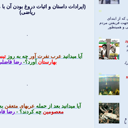
(ايرادات داستان و اثبات دروغ بودن آن با
رياضی)
 که از ابتدای
 جهت فریفتن مردم
ی و همینطور
.
د
د
آيا ميدانيد
عرب نفرت آور
چه به روز
تيس
بهارستان
آورد؟-
رضا فاضلی
)،
اه
.
آيا ميدانيد بعد از حمله
عربهای متعفن
به 
معصومين
چه كردند؟ -
رضا فا
و
با