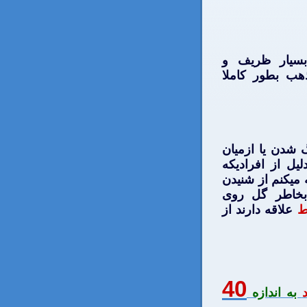
بسيار ظريف و
هب بطور كاملا
 شدن يا ازميان
يل از افراديكه
ميكنم از شنيدن
 بخاطر گل روی
ط
علاقه دارند از
40
به اندازه