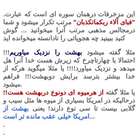
.این مزخرفات درهمان سوره ای است که عبارت
"فبای آلاء ربکماتکذبان"
مرتب تکرار میشود و شما
درمجالس مذهبی مرتب آنرا میخوانید ... گوش
کنید ببینید چه هجویاتی را نادانسته میخوانده اید
مثلا گفته میشود
بهشت را نزدیک میاوریم
!!!
احتمالا با چهارتاچرخ که زیرش هست خدا آنرا هل
میدهد و نزدیک میاورد!!!! یا مثلا میگوید هرکه از
خدا بیشتر بترسد برایش دوبهشت!!! فراهم
میشود.
یا مثلا گفته
از هرمیوه ای دونوع دربهشت هست!!
درحالیکه در امریکا بسیاری از میوه ها مثل سیب و
گلابی بیست تا سی نوع دارند! یعنی
بهشت از
...
امریکا خیلی عقب مانده تر است
.
.