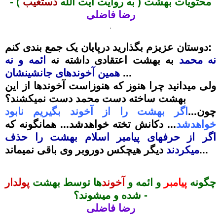
محتویات بهشت ( به روایت آیت الله
دستغیب
) -
رضا فاضلی
.
دوستان عزیزم بگذارید درپایان یک جمع بندی کنم:
نه محمد
به بهشت اعتقادی داشته نه
ائمه و نه
...
همین آخوندهای جانشینشان
ولی میدانید چرا هنوز که هنوزاست آخوندها از این
بهشت ساخته دست محمد دست نمیکشند؟
چون...
اگر بهشت را از آخوند بگیریم نابود
خواهدشد
... دکانش تخته خواهدشد... همانگونه که
اگر از حرفهای پیامبر اسلام بهشت را حذف
دیگر هیچکس دوروبر وی باقی نمیماند...
میکردند
چگونه
پیامبر
و ائمه و
آخوند
ها توسط بهشت
پولدار
-
شده و میشوند؟
رضا
فاضلی
.