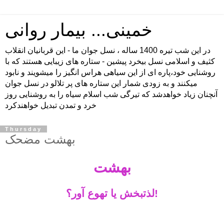
خمینی... بیمار روانی
در اين شب تيره 1400 ساله ، نسل جوان ما - اين قربانيان انقلاب
كثيف و اسلامی نسل بيخرد پيشين - ستاره های زيبايی هستند كه با
روشنايی خود،پاره ای از اين سياهی هراس انگيز را ميشويند و نابود
ميكنند و به زودی شمار اين ستاره های پر تلالو در نسل جوان
آنچنان زياد خواهدشد كه تيرگی شب اسلام سياه را به روشنايی روز
خرد و تمدن تبديل خواهندكرد
Thursday
بهشت مضحک
بهشت
لذتبخش یا تهوع آور؟!