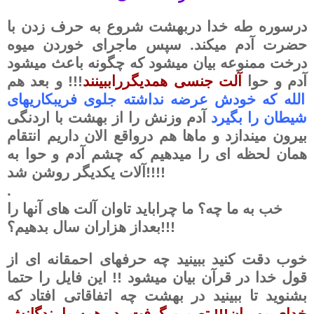
درسوره طه خدا دربهشت شروع به حرف زدن با
حضرت آدم میکند. سپس ماجرای خوردن میوه
درخت ممنوعه بیان میشود که چگونه باعث میشود
آدم و حوا
آلت جنسی همدیگرراببینند
!!! و بعد هم
الله که خودش عرضه نداشته جلوی فریبکاریهای
شیطان را بگیرد
آدم وزنش را از بهشت با اردنگی
بیرون میندازد و ماها هم درواقع الان داریم انتقام
همان لحظه ای را میدهیم که چشم آدم و حوا به
آلات یکدیگر روشن شد!!!!
.
خب به ما چه؟ ما چراباید تاوان آلت های آنها را
بعداز هزاران سال بدهیم؟!!!
خوب دقت کنید ببینید چه حرفهای احمقانه ای از
قول خدا در قرآن بیان میشود !! این فایل را حتما
بشنوید تا ببینید در بهشت چه اتفاقاتی افتاد که
خدای مهربان!!! تصمیم گرفت پدر همه ما بندگانش