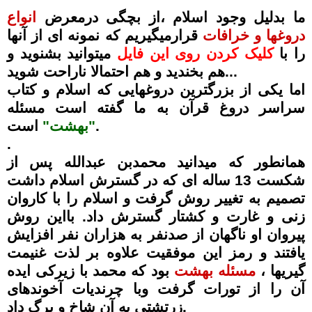
ما بدلیل وجود اسلام ،از بچگی درمعرض
انواع
دروغها و خرافات
قرارمیگیریم که نمونه ای از آنها
را با
کلیک کردن روی این فایل
میتوانید بشنوید و
هم بخندید و هم احتمالا ناراحت شوید...
اما یکی از بزرگترین دروغهایی که اسلام و کتاب
سراسر دروغ قرآن به ما گفته است مسئله
است.
"بهشت"
.
همانطور که میدانید محمدبن عبدالله پس از
شکست 13 ساله ای که در گسترش اسلام داشت
تصمیم به تغییر روش گرفت و اسلام را با کاروان
زنی و غارت و کشتار گسترش داد. بااین روش
پیروان او ناگهان از صدنفر به هزاران نفر افزایش
یافتند و رمز این موفقیت علاوه بر لذت غنیمت
گیریها ،
مسئله بهشت
بود که محمد با زیرکی ایده
آن را از تورات گرفت وبا چرندیات آخوندهای
زرتشتی به آن شاخ و برگ داد.